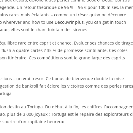
égende. Un retour théorique de 96 % – 96 € pour 100 misés, la mer
des gains rares mais éclatants – comme un trésor qu’on ne découvre
 to wherever and how to use
Découvrir plus
, you can get in touch
ue, elles sont le chant lointain des sirènes
équilibre rare entre esprit et chance. Évaluer ses chances de tirage
ge flush à quatre cartes ? 35 % de promesse scintillante. Ces cotes
on itinéraire. Ces compétitions sont le grand large des esprits
essions – un vrai trésor. Ce bonus de bienvenue double ta mise
gestion de bankroll fait éclore les victoires comme des perles rares
Tortuga
on destin au Tortuga. Du début à la fin, les chiffres t’accompagne
 plus de 3 000 joyaux : Tortuga est le repaire des explorateurs 
le sourire d’un capitaine heureux