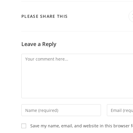
PLEASE SHARE THIS
Leave a Reply
Save my name, email, and website in this browser f