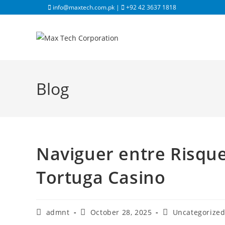
info@maxtech.com.pk |
+92 42 3637 1818
Blog
Naviguer entre Risqu
Tortuga Casino
admnt
October 28, 2025
Uncategorize