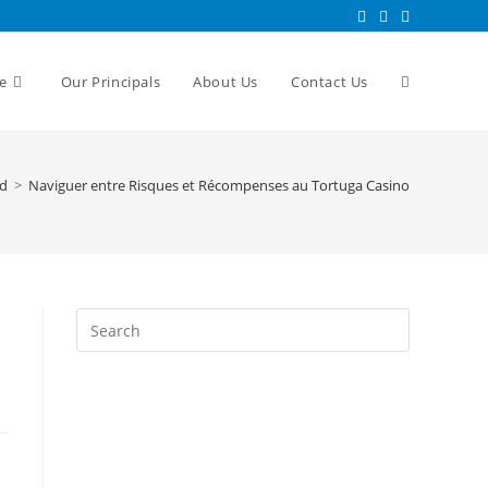
e
Our Principals
About Us
Contact Us
ed
>
Naviguer entre Risques et Récompenses au Tortuga Casino