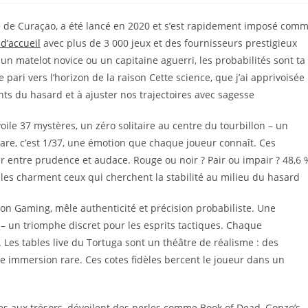
ce de Curaçao, a été lancé en 2020 et s’est rapidement imposé com
 d’accueil
avec plus de 3 000 jeux et des fournisseurs prestigieux
un matelot novice ou un capitaine aguerri, les probabilités sont ta
pari vers l’horizon de la raison Cette science, que j’ai apprivoisée
ents du hasard et à ajuster nos trajectoires avec sagesse
ile 37 mystères, un zéro solitaire au centre du tourbillon – un
are, c’est 1/37, une émotion que chaque joueur connaît. Ces
r entre prudence et audace. Rouge ou noir ? Pair ou impair ? 48,6 
lles charment ceux qui cherchent la stabilité au milieu du hasard
ion Gaming, mêle authenticité et précision probabiliste. Une
% – un triomphe discret pour les esprits tactiques. Chaque
es tables live du Tortuga sont un théâtre de réalisme : des
ne immersion rare. Ces cotes fidèles bercent le joueur dans un
es aux trésors, dévoilent des perles comme Book of Dead, Gonzo’s