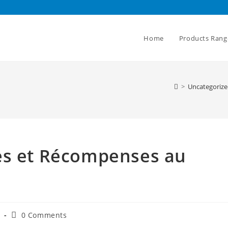
Home
Products Rang
>
Uncategoriz
es et Récompenses au
d
0 Comments